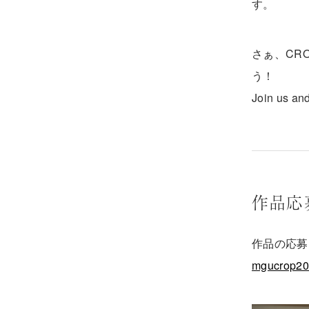
す。
さぁ、CR
う！
Join us and
作品応
作品の応募
mgucrop2