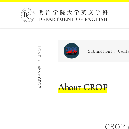
HOME
Submissions / Cont
About CROP
About CROP
CROP s