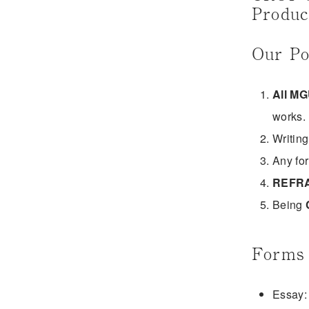
Produc
Our Po
All MG
works.
Writing
Any fo
REFR
Being
Forms 
Essay: