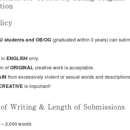
tion
licy
U students and OB/OG
(graduated within 3 years) can submi
 in
ENGLISH
only.
rm of
ORIGINAL
creative work is acceptable.
AIN
from excessively violent or sexual words and descriptions
CREATIVE
is important!
of Writing & Length of Submissions
 ～2,000 words