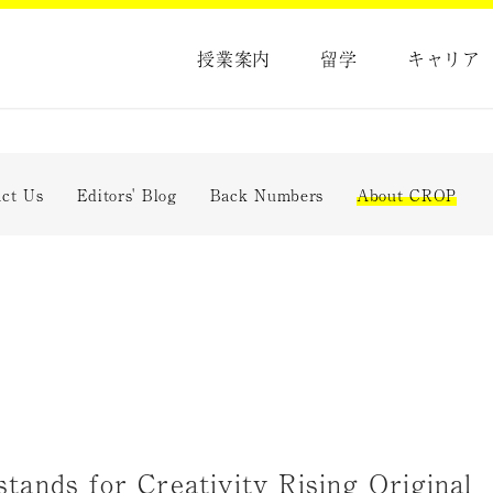
授業案内
留学
キャリア
act Us
Editors' Blog
Back Numbers
About CROP
tands for Creativity Rising Original