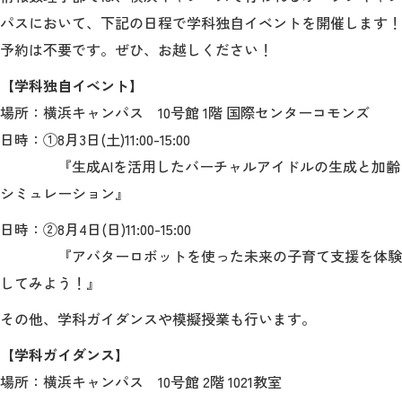
パスにおいて、下記の日程で学科独自イベントを開催します！
入試情報
予約は不要です。ぜひ、お越しください！
情報数理科学研究所
【学科独自イベント】
場所：
横浜キャンパス 10号館 1階 国際センターコモンズ
大学院
日時：
①8月3日(土)11:00-15:00
『生成AIを活用したバーチャルアイドルの生成と加齢
シミュレーション』
STORIES
ニュース
日時：②8月4日(日)
11:00-15:00
よくあるご質問
サイトマップ
『アバターロボットを使った未来の子育て支援を体験
してみよう！』
アクセス
お問い合わせ
その他、学科ガイダンスや模擬授業も行います。
【学科ガイダンス】
場所：横浜キャンパス 10号館 2階 1021教室