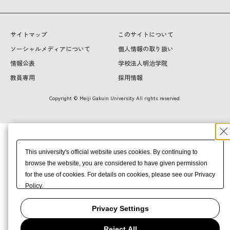
サイトマップ
このサイトについて
ソーシャルメディアについて
個人情報の取り扱い
情報公表
学校法人明治学院
教員専用
採用情報
Copyright © Meiji Gakuin University All rights reserved.
This university's official website uses cookies. By continuing to
browse the website, you are considered to have given permission
for the use of cookies. For details on cookies, please see our Privacy
Policy.
Privacy Settings
Reject All