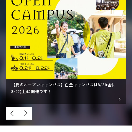
2026年9月入学者向け 新入生サイト
MGグッズ オンラインショップ
（外部サイト）
【夏のオープンキャンパス】白金キャンパスは8/21(金)、
キャンパス
アクセス
入試情報
案内
8/22(土)に開催です！
お問合わせ
取材・撮影
資料請求