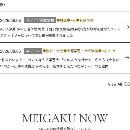
新）
2026.08.06
メディア掲載情報
雑誌
web
社会学部
AERA(8月10-17日合併増大号)｜野沢慎司教授(社会学部)が取材を受けたステッ
プファミリーについての記事が掲載されました
2026.08.05
ニュース
教育・研究
生涯学習・社会連携
お知らせ
“住みたいまち”について考える学習会 「どのような社会で、私たちは生きた
いのか ―山谷の実践から考える、孤立をこえたつながり―」 のご案内
View All
MEIGAKU NOW
SNSで旬の情報を発信しています