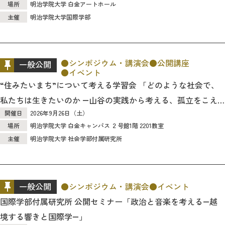
場所
明治学院大学 白金アートホール
主催
明治学院大学国際学部
シンポジウム・講演会
公開講座
一般公開
イベント
“住みたいまち”について考える学習会 「どのような社会で、
私たちは生きたいのか ―山谷の実践から考える、孤立をこえ
開催日
2026年9月26日（土）
たつながり―」 のご案内
場所
明治学院大学 白金キャンパス ２号館1階 2201教室
主催
明治学院大学 社会学部付属研究所
一般公開
シンポジウム・講演会
イベント
国際学部付属研究所 公開セミナー「政治と音楽を考える―越
境する響きと国際学―」