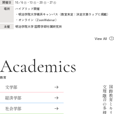
開催日
10／6 ㊋・13 ㊋・20 ㊋・27 ㊋
場所
ハイブリッド開催
・明治学院大学横浜キャンパス（教室未定：決定次第ウェブに掲載）
・オンライン（ZoomWebinar）
主催
明治学院大学 国際学部付属研究所
View All
Academics
教育
文学部
文理融合の多様な学び
経済学部
社会学部