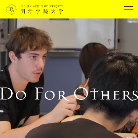
受験生の方
在学生の方
JP
EN
卒業生の方
保証人の方
企業・研究者の方
地域・一般の方
受験生の方
在学生の方
報道関係の方
卒業生の方
保証人の方
企業・研究者の方
地域・一般の方
報道関係の方
明治学院大学について