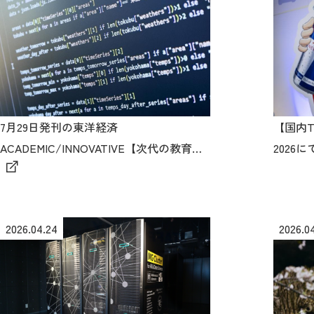
7月29日発刊の東洋経済
【国内To
ACADEMIC/INNOVATIVE【次代の教育・
2026
研究・ビジネスモデル特集】に本学の情
入内嶋さ
報数理学部および情報数理学研究科（設
置認可申請中）の紹介を掲載しています
2026.04.24
2026.0