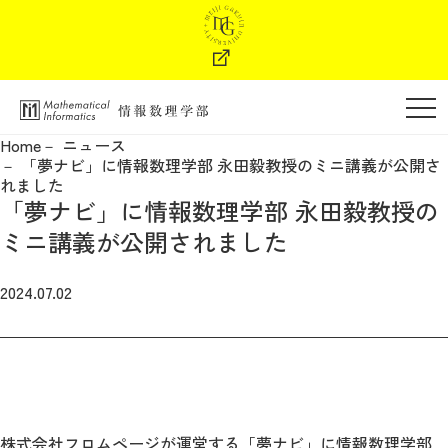
学部の特色
Home
ニュース
「夢ナビ」に情報数理学部 永田毅教授のミニ講義が公開さ
学部長メッセージ
れました
「夢ナビ」に情報数理学部 永田毅教授の
教育・カリキュラム
ミニ講義が公開されました
2024.07.02
教員紹介
進路・キャリア支援
学納金
株式会社フロムページが運営する「
夢ナビ
」に情報数理学部