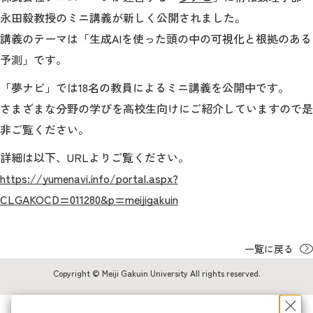
永田毅教授のミニ講義が新しく公開されました。
入試情報
講義のテーマは「生成AIを使った頭の中の可視化と根拠のある
予測」です。
情報数理科学研究所
「夢ナビ」では18名の教員によるミニ講義を公開中です。
大学院
さまざまな分野の学びを高校生向けにご紹介していますので是
非ご覧ください。
詳細は以下、URLよりご覧ください。
STORIES
ニュース
https://yumenavi.info/portal.aspx?
よくあるご質問
サイトマップ
CLGAKOCD=011280&p=meijigakuin
アクセス
お問い合わせ
一覧に戻る
Copyright © Meiji Gakuin University All rights reserved.