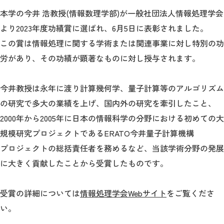
本学の今井 浩教授(情報数理学部)が一般社団法人情報処理学会
入試情報
より2023年度功績賞に選ばれ、6月5日に表彰されました。
この賞は情報処理に関する学術または関連事業に対し特別の功
情報数理科学研究所
労があり、その功績が顕著なものに対し授与されます。
大学院
今井教授は永年に渡り計算幾何学、量子計算等のアルゴリズム
の研究で多大の業績を上げ、国内外の研究を牽引したこと、
STORIES
ニュース
2000年から2005年に日本の情報科学の分野における初めての大
規模研究プロジェクトであるERATO今井量子計算機構
よくあるご質問
サイトマップ
プロジェクトの総括責任者を務めるなど、当該学術分野の発展
アクセス
お問い合わせ
に大きく貢献したことから受賞したものです。
受賞の詳細については
情報処理学会Webサイト
をご覧くださ
い。