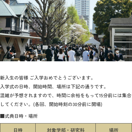
入試情報
情報数理科学研究所
大学院
STORIES
ニュース
新入生の皆様 ご入学おめでとうございます。
よくあるご質問
サイトマップ
入学式の日時、開始時間、場所は下記の通りです。
混雑が予想されますので、時間に余裕をもって15分前には集合
アクセス
お問い合わせ
してください。(各回、開始時刻の30分前に開場)
■式典日時・場所
日時
対象学部・研究科
場所