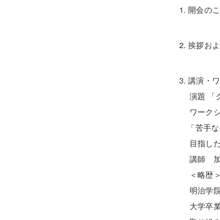
1. 開会の
2. 挨拶お
3. 講演・ワ
演題 「
ワークシ
「苦手な
目指した
講師 加藤
＜略歴
明治学院
大学卒業