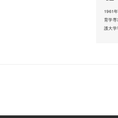
196
育学専
護大学