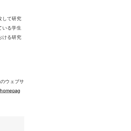
攻して研究
ている学生
おける研究
記のウェブサ
a/homepag