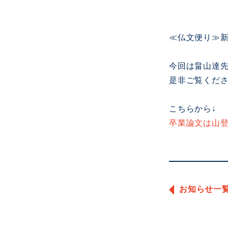
≪仏文便り≫
今回は畠山達
是非ご覧くだ
こちらから↓
卒業論文は山登り？
お知らせ一