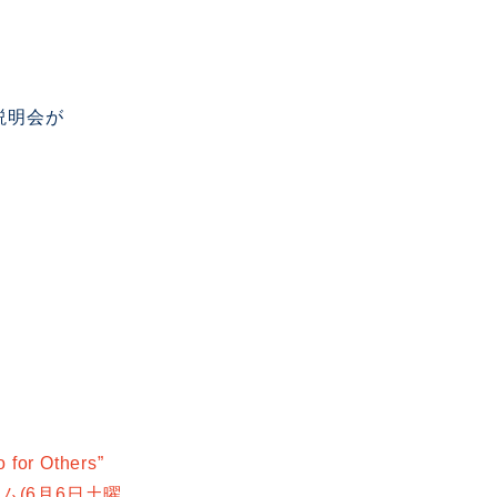
説明会が
 Others”
ム(6月6日土曜