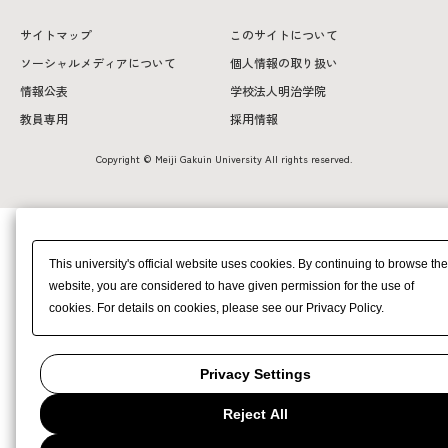
サイトマップ
このサイトについて
ソーシャルメディアについて
個人情報の取り扱い
情報公表
学校法人明治学院
教員専用
採用情報
Copyright © Meiji Gakuin University All rights reserved.
This university's official website uses cookies. By continuing to browse the
website, you are considered to have given permission for the use of
cookies. For details on cookies, please see our Privacy Policy.
Privacy Settings
Reject All