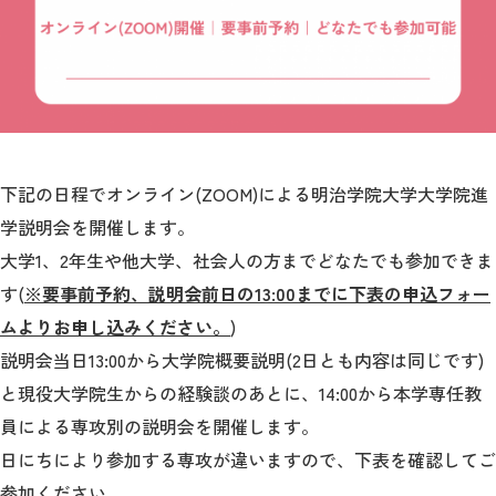
教育
研究
学生生活
留学・国際交流
下記の日程でオンライン(ZOOM)による明治学院大学大学院進
キャリア
学説明会を開催します。
大学1、2年生や他大学、社会人の方までどなたでも参加できま
ボランティア
す(
※要事前予約、説明会前日の13:00までに下表の申込フォー
生涯学習・社会連携
ムよりお申し込みください。
)
説明会当日13:00から大学院概要説明(2日とも内容は同じです)
と現役大学院生からの経験談のあとに、14:00から本学専任教
員による専攻別の説明会を開催します。
入試情報サイト
日にちにより参加する専攻が違いますので、下表を確認してご
参加ください。