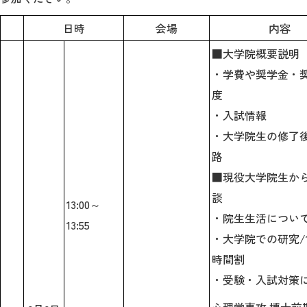
日時
会場
内容
2026年9月入学者向け 新入生サイト
■大学院概要説明
・学費や奨学金・
度
MGグッズ オンラインショップ
・入試情報
（外部サイト）
・大学院生の修了
路
■現役大学院生か
談
13:00～
キャンパス
アクセス
入試情報
案内
・院生生活につい
13:55
・大学院での研究/
お問合わせ
取材・撮影
資料請求
時間割
・受験・入試対策
心理学専攻 博士前