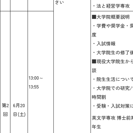
さい
・法と経営学専攻
■大学院概要説明
・学費や奨学金・
度
・入試情報
・
大学院生の修了
■現役大学院生か
談
13:00～
・院生生活につい
13:55
・大学院での研究/
時間割
第2
6月20
・受験・入試対策
回
日(土)
英文学専攻 博士前
年生