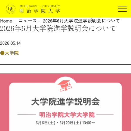
受験生の方
Home
ニュース
2026年6月大学院進学説明会について
在学生の方
2026年6月大学院進学説明会について
JP
EN
卒業生の方
2026.05.14
保証人の方
大学院
企業・研究者の方
地域・一般の方
受験生の方
在学生の方
報道関係の方
卒業生の方
保証人の方
企業・研究者の方
地域・一般の方
報道関係の方
明治学院大学について