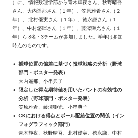
）に、 情報数理学部から青木輝夜さん、秋野晴吾
さん、大内遥那さん（１年）、笠原雅希さん（２
年）、 北村優実さん（１年）、徳永謙さん（１
年）、中村悠暉さん（１年）、藤澤獅光さん（１
年）ら 8名・3チームが参加しました。学年は参加
時点のものです。
捕球位置の偏差に基づく投球戦略の分析（野球
部門・ポスター発表）
大内遥那、小串典子
限定した得点期待値を用いたバントの有効性の
分析（野球部門・ポスター発表）
笠原雅希、藤澤獅光、小串典子
CKにおける得点とボール配給位置の関係（イン
フォグラフィック部門）
青木輝夜、秋野晴吾、北村優実、徳永謙、中村