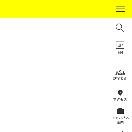
JP
EN
受験生の方
訪問者別
在学生の方
卒業生の方
アクセス
保証人の方
キャンパス
企業・研究者の方
案内
地域・一般の方