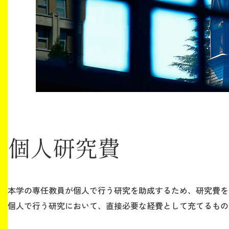
生涯学習・社会連携
入試情報サイト
個人研究費
2026年9月入学者向け 新入生サイト
MGグッズ オンラインショップ
本学の専任教員が個人で行う研究を助成するため、研究費を
（外部サイト）
個人で行う研究において、直接必要な経費として充てるもの