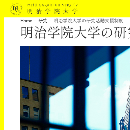
Home
研究
明治学院大学の研究活動支援制度
明治学院大学の研
明治学院大学について
教育
研究
学生生活
留学・国際交流
キャリア
ボランティア