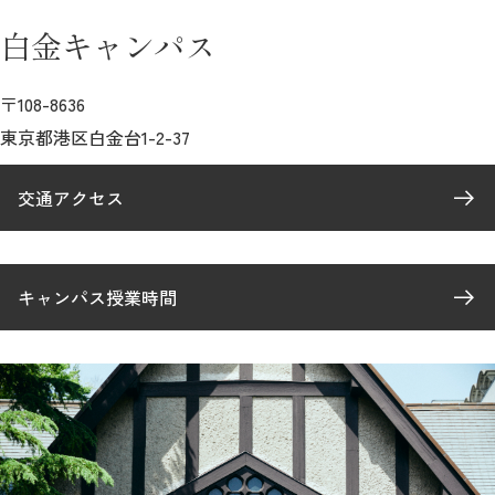
教育
白金キャンパス
研究
〒108-8636
学生生活
東京都港区白金台1-2-37
留学・国際交流
交通アクセス
キャリア
ボランティア
キャンパス授業時間
生涯学習・社会連携
入試情報サイト