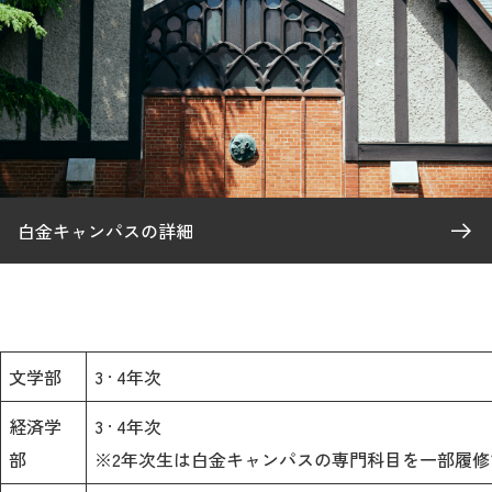
2026年9月入学者向け 新入生サイト
MGグッズ オンラインショップ
（外部サイト）
白金キャンパスの詳細
キャンパス
アクセス
入試情報
案内
文学部
3 · 4年次
お問合わせ
取材・撮影
資料請求
経済学
3 · 4年次
部
※2年次生は白金キャンパスの専門科目を一部履修