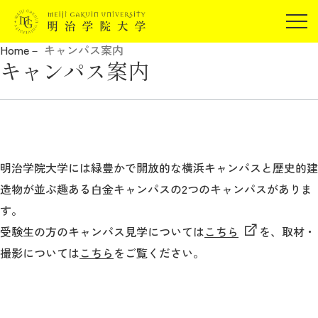
受験生の方
Home
キャンパス案内
在学生の方
キャンパス案内
JP
EN
卒業生の方
保証人の方
企業・研究者の方
地域・一般の方
明治学院大学には緑豊かで開放的な横浜キャンパスと歴史的建
受験生の方
在学生の方
報道関係の方
造物が並ぶ趣ある白金キャンパスの2つのキャンパスがありま
卒業生の方
保証人の方
す。
企業・研究者の方
地域・一般の方
受験生の方のキャンパス見学については
こちら
を、取材・
報道関係の方
撮影については
こちら
をご覧ください。
明治学院大学について