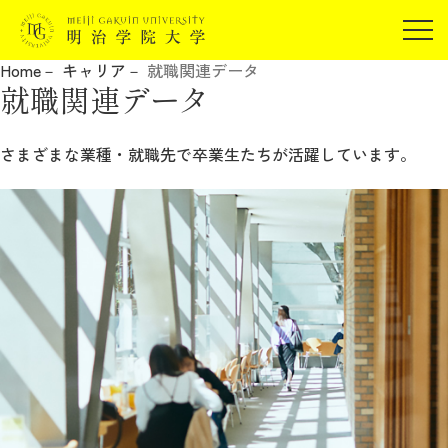
受験生の方
Home
キャリア
就職関連データ
在学生の方
就職関連データ
JP
EN
卒業生の方
保証人の方
さまざまな業種・就職先で卒業生たちが活躍しています。
企業・研究者の方
地域・一般の方
受験生の方
在学生の方
報道関係の方
卒業生の方
保証人の方
企業・研究者の方
地域・一般の方
報道関係の方
明治学院大学について