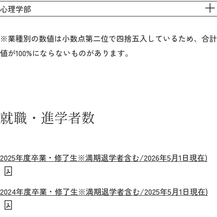
心理学部
2026年9月入学者向け 新入生サイト
※業種別の数値は小数点第二位で四捨五入しているため、合計
値が100%にならないものがあります。
MGグッズ オンラインショップ
（外部サイト）
就職・進学者数
キャンパス
アクセス
入試情報
案内
2025年度卒業・修了生※満期退学者含む/2026年5月1日現在)
お問合わせ
取材・撮影
資料請求
2024年度卒業・修了生※満期退学者含む/2025年5月1日現在)