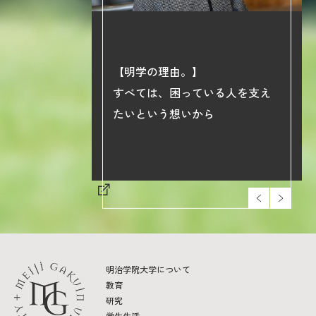
【明学の理由。】
phy】
すべては、困っている人を支え
院大学の学び
たいという想いから
明治学院大学について
教育
研究
学生生活