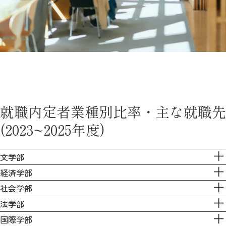
教育
研究
学生生活
留学・国際交流
キャリア
就職内定者業種別比率・主な就職先
ボランティア
(2023~2025年度)
生涯学習・社会連携
文学部
経済学部
社会学部
法学部
入試情報サイト
国際学部