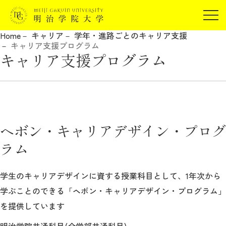
受験生の方
Home
キャリア
学年・進路ごとのキャリア支援
在学生の方
キャリア支援プログラム
JP
EN
キャリア支援プログラム
卒業生の方
保証人の方
企業・研究者の方
地域・一般の方
受験生の方
在学生の方
ヘボン・キャリアデザイン・プログ
報道関係の方
卒業生の方
保証人の方
ラム
企業・研究者の方
地域・一般の方
報道関係の方
学生のキャリアデザインに資する授業科目として、1年次から
学ぶことのできる「ヘボン・キャリアデザイン・プログラム」
を提供しています
明治学院大学について