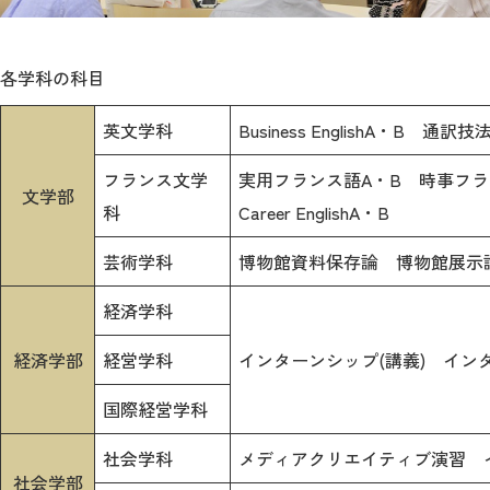
2026年9月入学者向け 新入生サイト
各学科の科目
英文学科
Business EnglishA・B 通訳技法A
MGグッズ オンラインショップ
フランス文学
実用フランス語A・B 時事フランス
文学部
（外部サイト）
科
Career EnglishA・B
芸術学科
博物館資料保存論 博物館展示論 Pract
経済学科
キャンパス
アクセス
入試情報
案内
経済学部
経営学科
インターンシップ(講義) インタ
お問合わせ
取材・撮影
資料請求
国際経営学科
社会学科
メディアクリエイティブ演習 
社会学部