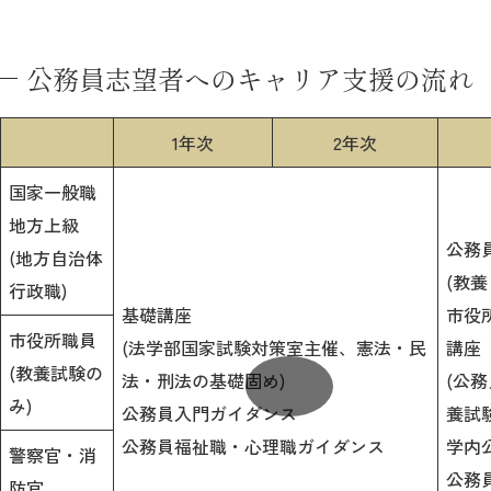
公務員志望者へのキャリア支援の流れ
1年次
2年次
国家一般職
地方上級
公務
(地方自治体
(教
行政職)
基礎講座
市役
市役所職員
(法学部国家試験対策室主催、憲法・民
講座
(教養試験の
法・刑法の基礎固め)
(公
み)
公務員入門ガイダンス
養試
公務員福祉職・心理職ガイダンス
学内
警察官・消
公務
防官