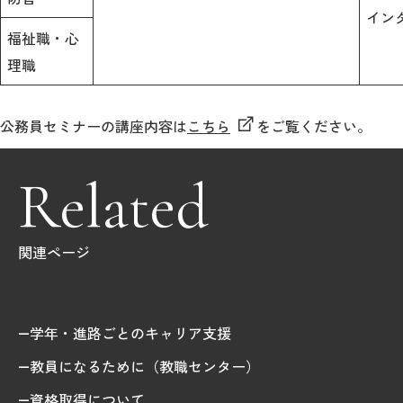
イン
福祉職・心
理職
公務員セミナーの講座内容は
こちら
をご覧ください。
Related
関連ページ
学年・進路ごとのキャリア支援
教員になるために（教職センター）
資格取得について