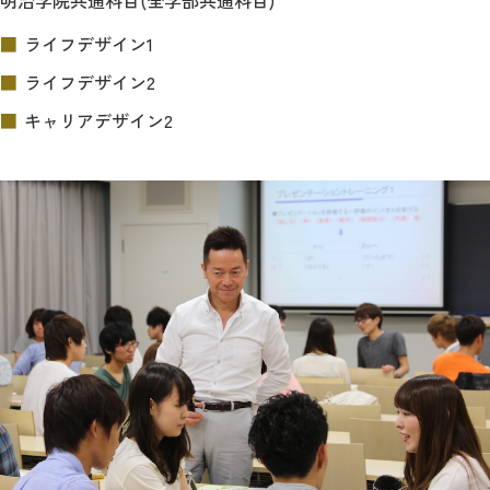
明治学院共通科目(全学部共通科目)
教育
ライフデザイン1
研究
ライフデザイン2
学生生活
キャリアデザイン2
留学・国際交流
キャリア
ボランティア
生涯学習・社会連携
入試情報サイト