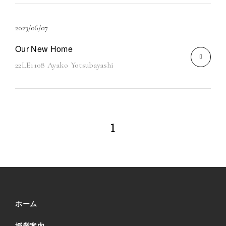
2023/06/07
Our New Home
22LE1108 Ayako Yotsubayashi
1
ホーム
授業案内