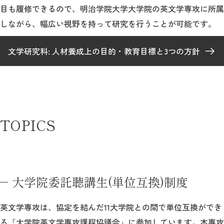
目も履修できるので、明治学院大学大学院の英文学専攻に所属
しながら、幅広い視野を持って研究を行うことが可能です。
2026年9月入学者向け 新入生サイト
文学研究科: 人材養成上の目的・教育目標と3つの方針
MGグッズ オンラインショップ
（外部サイト）
TOPICS
キャンパス
アクセス
入試情報
案内
大学院委託聴講生(単位互換)制度
お問合わせ
取材・撮影
資料請求
英文学専攻は、協定を結んだ11大学院との間で単位互換ができ
る「大学院英文学専攻課程協議会」に参加しています。本専攻