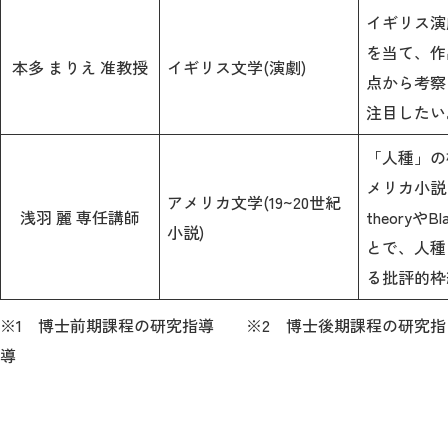
イギリス演
を当て、作
本多 まりえ 准教授
イギリス文学(演劇)
点から考察
注目したい
「人種」の
メリカ小説を分
アメリカ文学(19~20世紀
浅羽 麗 専任講師
theoryや
小説)
とで、人種
る批評的枠
※1 博士前期課程の研究指導 ※2 博士後期課程の研究指
導