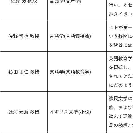
佐藤 努 教授
言語学(音声学)
行い、オセ
声タイポロ
ヒトが第一
佐野 哲也 教授
言語学(言語獲得論)
いう疑問に
を背景に幼
英語教育学
を概観し、
杉田 由仁 教授
英語学(英語教育学)
されてきた
にどのよう
移民文学に
族、および
辻󠄀河 元及 教授
イギリス文学(小説)
読んで理論
品の読解/