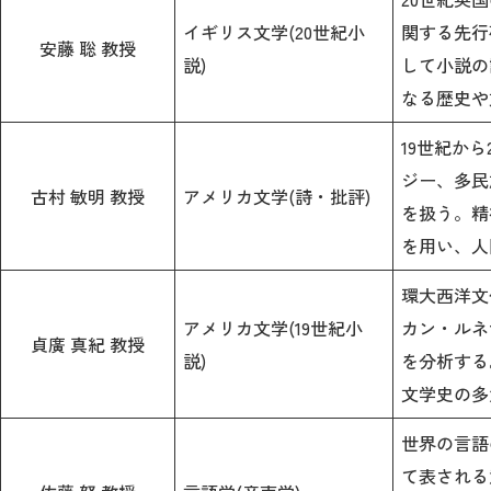
イギリス文学(20世紀小
関する先行
安藤 聡 教授
説)
して小説の
なる歴史や
19世紀か
ジー、多民
古村 敏明 教授
アメリカ文学(詩・批評)
を扱う。精
を用い、人
環大西洋文
アメリカ文学(19世紀小
カン・ルネ
貞廣 真紀 教授
説)
を分析する
文学史の多
世界の言語
て表される