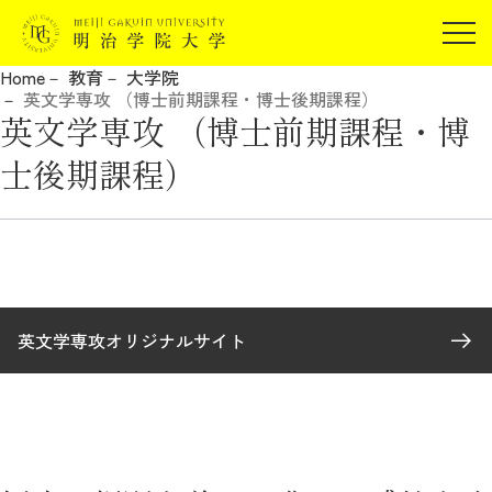
受験生の方
Home
教育
大学院
在学生の方
英文学専攻 （博士前期課程・博士後期課程）
JP
EN
英文学専攻 （博士前期課程・博
卒業生の方
士後期課程）
保証人の方
企業・研究者の方
地域・一般の方
受験生の方
在学生の方
報道関係の方
卒業生の方
保証人の方
企業・研究者の方
地域・一般の方
英文学専攻オリジナルサイト
報道関係の方
明治学院大学について