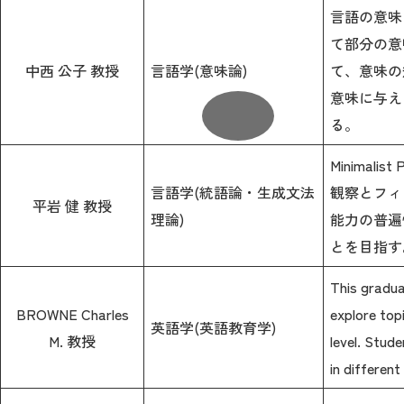
言語の意味
て部分の意
中西 公子 教授
言語学(意味論)
て、意味の
意味に与え
る。
Minimal
言語学(統語論・生成文法
観察とフィ
平岩 健 教授
理論)
能力の普遍
とを目指す
This graduat
BROWNE Charles
explore top
英語学(英語教育学)
M. 教授
level. Stude
in differen