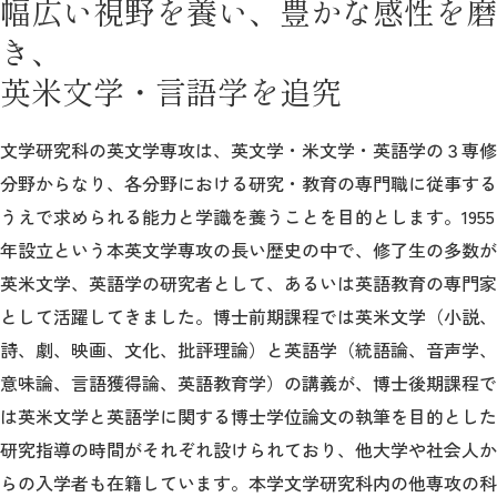
幅広い視野を養い、豊かな感性を磨
教育
き、
研究
英米文学・言語学を追究
学生生活
文学研究科の英文学専攻は、英文学・米文学・英語学の３専修
留学・国際交流
分野からなり、各分野における研究・教育の専門職に従事する
うえで求められる能力と学識を養うことを目的とします。1955
キャリア
年設立という本英文学専攻の長い歴史の中で、修了生の多数が
ボランティア
英米文学、英語学の研究者として、あるいは英語教育の専門家
として活躍してきました。博士前期課程では英米文学（小説、
生涯学習・社会連携
詩、劇、映画、文化、批評理論）と英語学（統語論、音声学、
意味論、言語獲得論、英語教育学）の講義が、博士後期課程で
は英米文学と英語学に関する博士学位論文の執筆を目的とした
研究指導の時間がそれぞれ設けられており、他大学や社会人か
入試情報サイト
らの入学者も在籍しています。本学文学研究科内の他専攻の科