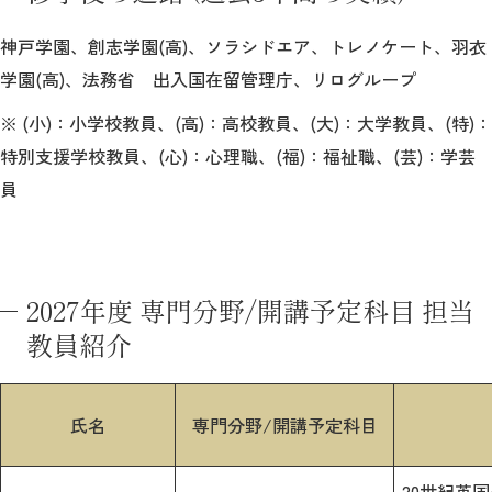
神戸学園、創志学園(高)、ソラシドエア、トレノケート、羽衣
学園(高)、法務省 出入国在留管理庁、リログループ
※ (小)：小学校教員、(高)：高校教員、(大)：大学教員、(特)：
特別支援学校教員、(心)：心理職、(福)：福祉職、(芸)：学芸
員
2027年度 専門分野/開講予定科目 担当
教員紹介
氏名
専門分野/開講予定科目
20世紀英