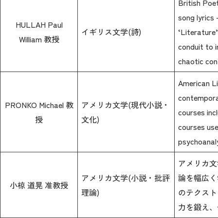
British Poe
song lyrics
HULLAH Paul
イギリス文学(詩)
‘Literature
William 教授
conduit to 
chaotic co
American Li
contemporar
PRONKO Michael 教
アメリカ文学(現代小説・
courses inc
授
文化)
courses use
psychoanaly
アメリカ文
アメリカ文学(小説・批評
論を幅広く
小椋 道晃 准教授
理論)
のテクスト
力を鍛え、