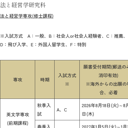
法と経営学研究科
法と経営学専攻(修士課程)
※入試方式 A：一般、B：社会人or社会人経験者、C：推薦、
D：飛び入学、E：外国人留学生、F：特別
願書受付期間(郵送の
入試方式
消印有効)
専攻
時期
※
※海外からの出願の
合、必着
秋季入
2026年8月18日(火)～8
A、C
試
日(木)
英文学専攻
(前期課程)
春季入
2027年1月5日(火)～1月