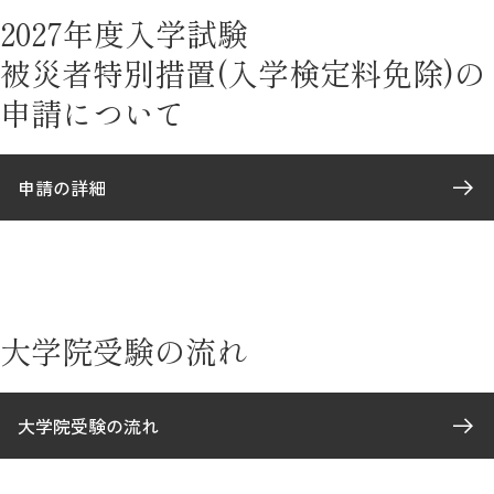
教育
2027年度入学試験
研究
被災者特別措置(入学検定料免除)の
申請について
学生生活
留学・国際交流
申請の詳細
キャリア
ボランティア
生涯学習・社会連携
大学院受験の流れ
大学院受験の流れ
入試情報サイト