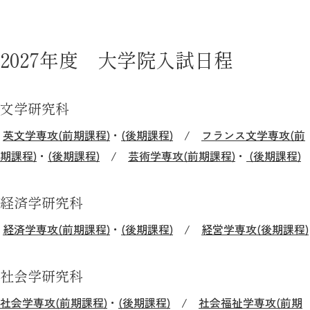
2026年9月入学者向け 新入生サイト
2027年度 大学院入試日程
MGグッズ オンラインショップ
文学研究科
（外部サイト）
英文学専攻(前期課程)
・
(後期課程)
/
フランス文学専攻(前
期課程)
・
(後期課程)
/
芸術学専攻(前期課程)
・
(後期課程)
経済学研究科
キャンパス
アクセス
入試情報
案内
経済学専攻(前期課程)
・
(後期課程)
/
経営学専攻(後期課程)
お問合わせ
取材・撮影
資料請求
社会学研究科
社会学専攻(前期課程)
・
(後期課程)
/
社会福祉学専攻(前期