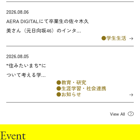
ステップファミリーにつ
2026.08.06
いての記事が掲載されま
AERA DIGITALにて卒業生の佐々木久
した
美さん（元日向坂46）のインタ
学生生活
ビュー記事が公開されました
2026.08.05
“住みたいまち”に
ついて考える学習
教育・研究
会 「どのような
生涯学習・社会連携
社会で、私たちは
お知らせ
生きたいのか ―
山谷の実践から考
View All
える、孤立をこえ
たつながり―」
Event