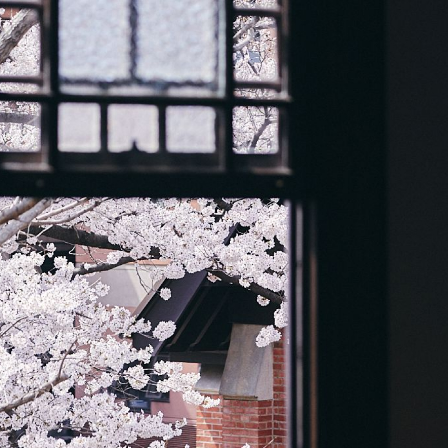
教育
研究
学生生活
留学・国際交流
キャリア
ボランティア
生涯学習・社会連携
入試情報サイト