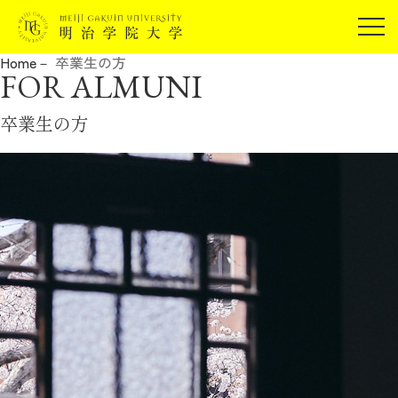
受験生の方
Home
卒業生の方
在学生の方
FOR ALMUNI
JP
EN
卒業生の方
卒業生の方
保証人の方
企業・研究者の方
地域・一般の方
受験生の方
在学生の方
報道関係の方
卒業生の方
保証人の方
企業・研究者の方
地域・一般の方
報道関係の方
明治学院大学について