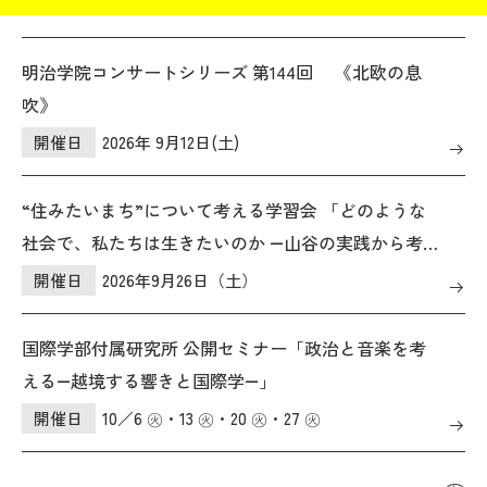
のご案内
明治学院コンサートシリーズ 第144回 《北欧の息
吹》
開催日
2026年 9月12日(土)
“住みたいまち”について考える学習会 「どのような
社会で、私たちは生きたいのか ―山谷の実践から考
える、孤立をこえたつながり―」 のご案内
開催日
2026年9月26日（土）
国際学部付属研究所 公開セミナー「政治と音楽を考
える―越境する響きと国際学―」
開催日
10／6 ㊋・13 ㊋・20 ㊋・27 ㊋