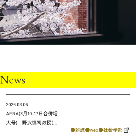
2026年9月入学者向け 新入生サイト
MGグッズ オンラインショップ
（外部サイト）
News
キャンパス
アクセス
入試情報
案内
2026.08.06
お問合わせ
取材・撮影
資料請求
AERA(8月10-17日合併増
大号)｜野沢慎司教授(社
雑誌
web
社会学部
会学部)が取材を受けた