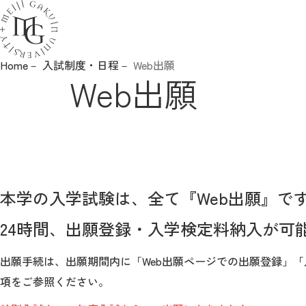
Home
入試制度・日程
Web出願
ニュース
Web出願
入試制度・日程
入試要項・各種手続き
イベント・見学
本学の入学試験は、全て『Web出願』で
24時間、出願登録・入学検定料納入が可
高校教員の方へ
出願手続は、出願期間内に「Web出願ページでの出願登録」
白金の丘奨学金
項をご参照ください。
参考情報