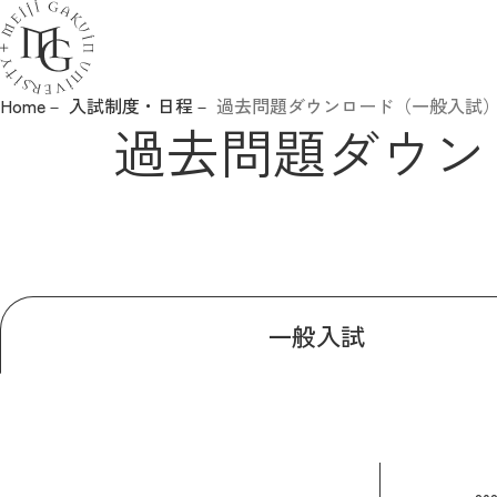
Home
入試制度・日程
過去問題ダウンロード（一般入試
ニュース
過去問題ダウン
入試制度・日程
入試要項・各種手続き
イベント・見学
一般入試
高校教員の方へ
白金の丘奨学金
参考情報