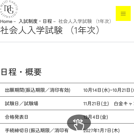
Home
入試制度・日程
社会人入学試験 （1年次）
社会人入学試験 （1年次）
ニュース
入試制度・日程
入試要項・各種手続き
日程・概要
イベント・見学
高校教員の方へ
出願期間(振込期限／消印有効)
10月14日(水)~10月21日(
白金の丘奨学金
試験日／試験場
11月21日(土) 白金キ
参考情報
合格発表日
12月4日(金)
手続締切日(振込期限／消印有
2027年1月7日(木)