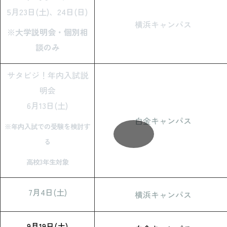
5月23日(土)、24日(日)
横浜キャンパス
※大学説明会・個別相
談のみ
サタビジ！年内入試説
明会
6月13日(土)
白金キャンパス
※年内入試での受験を検討す
る
高校3年生対象
7月4日(土)
横浜キャンパス
9月19日(土)