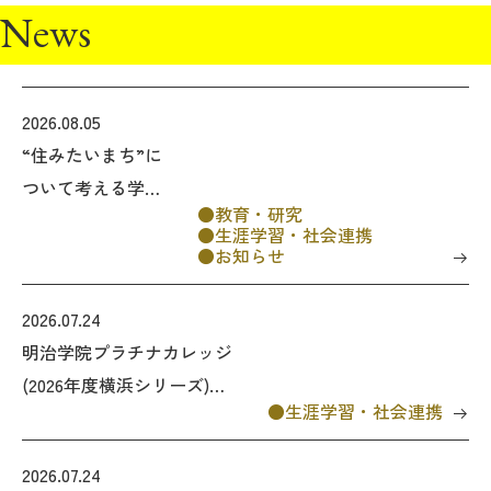
News
2026.08.05
“住みたいまち”に
ついて考える学習
教育・研究
会 「どのような
生涯学習・社会連携
社会で、私たちは
お知らせ
生きたいのか ―
山谷の実践から考
2026.07.24
える、孤立をこえ
明治学院プラチナカレッジ
たつながり―」
(2026年度横浜シリーズ)
生涯学習・社会連携
のご案内
「食べることと耕すこと－
人間らしく生きるためのキ
2026.07.24
リスト教とボランティア学