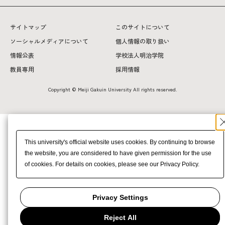
サイトマップ
このサイトについて
ソーシャルメディアについて
個人情報の取り扱い
情報公表
学校法人明治学院
教員専用
採用情報
Copyright © Meiji Gakuin University All rights reserved.
This university's official website uses cookies. By continuing to browse
the website, you are considered to have given permission for the use
of cookies. For details on cookies, please see our Privacy Policy.
Privacy Settings
Reject All