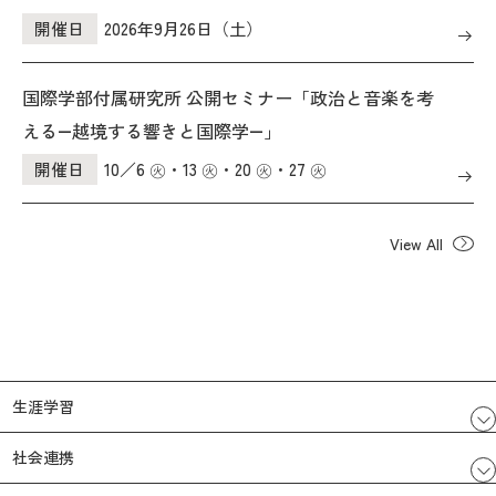
える、孤立をこえたつながり―」 のご案内
開催日
2026年9月26日（土）
国際学部付属研究所 公開セミナー「政治と音楽を考
える―越境する響きと国際学―」
開催日
10／6 ㊋・13 ㊋・20 ㊋・27 ㊋
View All
生涯学習
社会連携