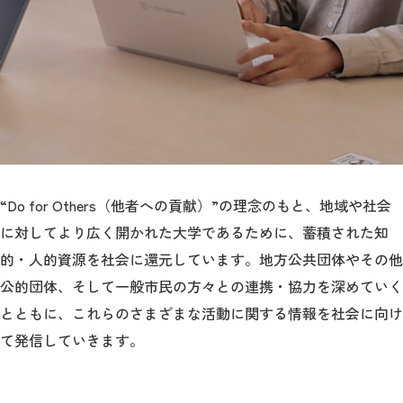
2026年9月入学者向け 新入生サイト
MGグッズ オンラインショップ
（外部サイト）
“Do for Others（他者への貢献）”の理念のもと、地域や社会
に対してより広く開かれた大学であるために、蓄積された知
的・人的資源を社会に還元しています。地方公共団体やその他
キャンパス
アクセス
入試情報
案内
公的団体、そして一般市民の方々との連携・協力を深めていく
とともに、これらのさまざまな活動に関する情報を社会に向け
お問合わせ
取材・撮影
資料請求
て発信していきます。