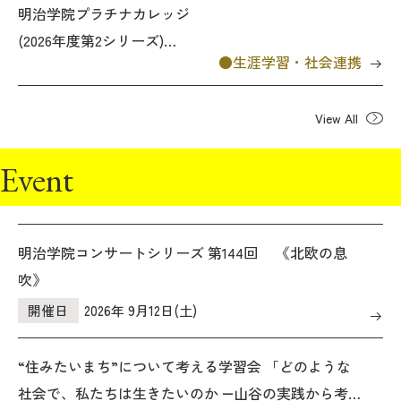
明治学院プラチナカレッジ
からの提案－」を実施
(2026年度第2シリーズ)
生涯学習・社会連携
「日本ワインの現在地と未
来－栽培、醸造、法と政策
View All
をめぐって－」を実施
Event
明治学院コンサートシリーズ 第144回 《北欧の息
吹》
開催日
2026年 9月12日(土)
“住みたいまち”について考える学習会 「どのような
社会で、私たちは生きたいのか ―山谷の実践から考