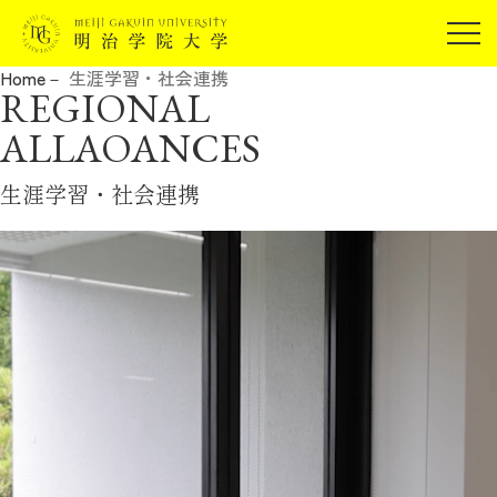
受験生の方
Home
生涯学習・社会連携
在学生の方
REGIONAL
JP
EN
卒業生の方
ALLAOANCES
保証人の方
生涯学習・社会連携
企業・研究者の方
地域・一般の方
受験生の方
在学生の方
報道関係の方
卒業生の方
保証人の方
企業・研究者の方
地域・一般の方
報道関係の方
明治学院大学について