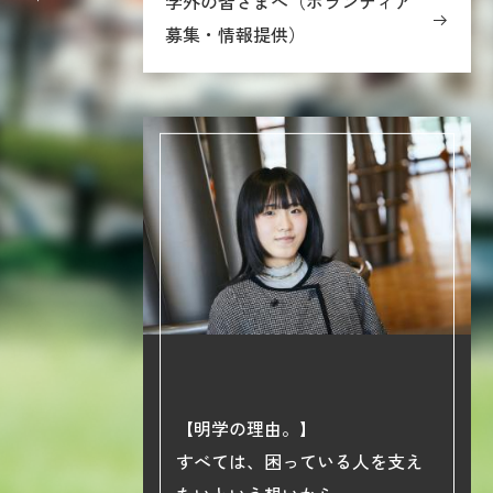
学外の皆さまへ（ボランティア
募集・情報提供）
【明学の理由。】
phy】
すべては、困っている人を支え
院大学の学び