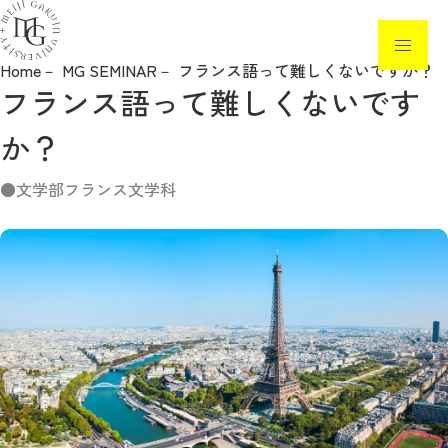
Home
MG SEMINAR
フランス語って難しくないですか？
フランス語って難しくないです
ニュース
か？
入試制度・日程
文学部フランス文学科
入試要項・各種手続き
イベント・見学
高校教員の方へ
白金の丘奨学金
参考情報