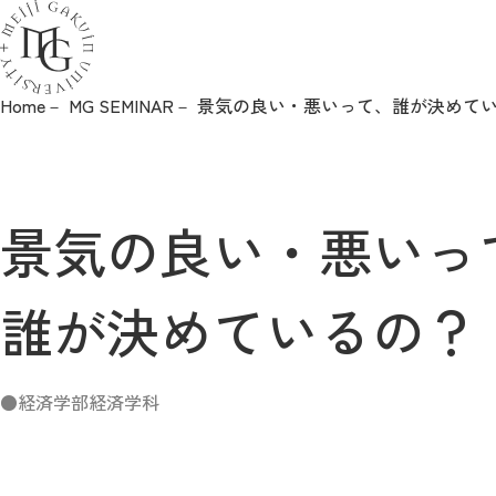
Home
MG SEMINAR
景気の良い・悪いって、誰が決めて
ニュース
入試制度・日程
景気の良い・悪いっ
入試要項・各種手続き
イベント・見学
誰が決めているの？
高校教員の方へ
経済学部経済学科
白金の丘奨学金
参考情報