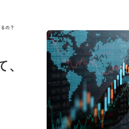
いるの？
て、