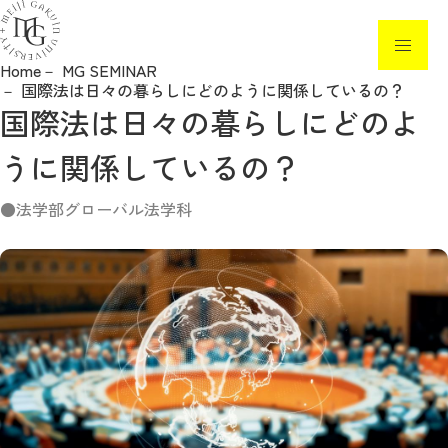
Home
MG SEMINAR
国際法は日々の暮らしにどのように関係しているの？
ニュース
国際法は日々の暮らしにどのよ
入試制度・日程
うに関係しているの？
入試要項・各種手続き
法学部グローバル法学科
イベント・見学
高校教員の方へ
白金の丘奨学金
参考情報