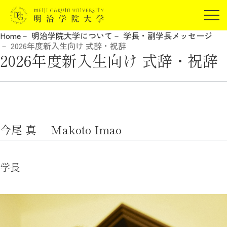
受験生の方
Home
明治学院大学について
学長・副学長メッセージ
在学生の方
2026年度新入生向け 式辞・祝辞
JP
EN
2026年度新入生向け 式辞・祝辞
卒業生の方
保証人の方
企業・研究者の方
地域・一般の方
受験生の方
在学生の方
今尾 真 Makoto Imao
報道関係の方
卒業生の方
保証人の方
企業・研究者の方
地域・一般の方
学長
報道関係の方
明治学院大学について