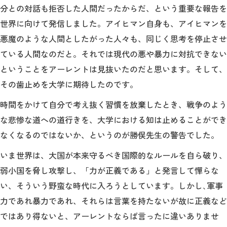
分との対話も拒否した人間だったからだ、という重要な報告を
世界に向けて発信しました。アイヒマン自身も、アイヒマンを
悪魔のような人間としたがった人々も、同じく思考を停止させ
ている人間なのだと。それでは現代の悪や暴力に対抗できない
ということをアーレントは見抜いたのだと思います。そして、
その歯止めを大学に期待したのです。
時間をかけて自分で考え抜く習慣を放棄したとき、戦争のよう
な悲惨な道への道行きを、大学における知は止めることができ
なくなるのではないか、というのが勝俣先生の警告でした。
いま世界は、大国が本来守るべき国際的なルールを自ら破り、
弱小国を脅し攻撃し、「力が正義である」と発言して憚らな
い、そういう野蛮な時代に入ろうとしています。しかし､軍事
力であれ暴力であれ、それらは言葉を持たないが故に正義など
ではあり得ないと、アーレントならば言ったに違いありませ