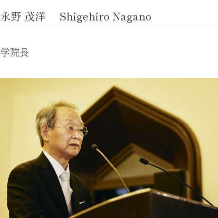
永野 茂洋 Shigehiro Nagano
2026年9月入学者向け 新入生サイト
学院長
MGグッズ オンラインショップ
（外部サイト）
キャンパス
アクセス
入試情報
案内
お問合わせ
取材・撮影
資料請求