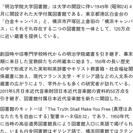
「明治学院大学図書館」は大学の開設に伴い1949年 (昭和24) 4
月に開設された大学付属図書館である。東京都港区白金台の
「白金キャンパス」と、横浜市戸塚区上倉田の「横浜キャンパ
ス」にそれぞれ存在する二つの図書館を一体として、120万点
に近い蔵書を提供している。
創設時や旧専門学校時代からの明治学院蔵書を引き継ぎ、幕末
期に来日した宣教師たちの所蔵本に始まり、150年の長い歴史
の中で形成された英和和英辞書やキリスト教書籍・社会福祉関
係蔵書に加え、現代フランス文学・ギリシア語などの人文系の
蔵書の広がりにより、学外からも多くの研究者が訪れている。
2011年5月日本近代音楽財団日本近代音楽館の資料約50万点を
引き継ぎ、図書館付属日本近代音楽館を新たに開設した。
図書館のモットーは「The Truth Shall Make You Free (真理はあ
なたたちを自由にする) 聖書ヨハネ伝8:32」であり、1950年代
に当時の高谷道男図書館長により図書館入口に英語で掲げられ
た。いまも白金図書館はギリシア語で、横浜図書館ではラテン