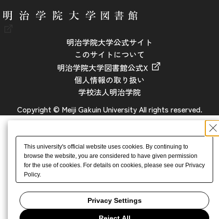
明治学院大学公式サイト
このサイトについて
明治学院大学図書館公式X
個人情報の取り扱い
学校法人明治学院
Copyright © Meiji Gakuin University All rights reserved.
This university's official website uses cookies. By continuing to
browse the website, you are considered to have given permission
for the use of cookies. For details on cookies, please see our Privacy
Policy.
Privacy Settings
Reject All