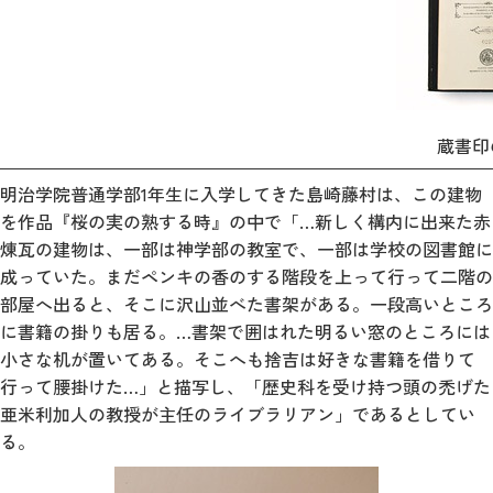
蔵書印の
明治学院普通学部1年生に入学してきた島崎藤村は、この建物
を作品『桜の実の熟する時』の中で「…新しく構内に出来た赤
煉瓦の建物は、一部は神学部の教室で、一部は学校の図書館に
成っていた。まだペンキの香のする階段を上って行って二階の
部屋へ出ると、そこに沢山並べた書架がある。一段高いところ
に書籍の掛りも居る。…書架で囲はれた明るい窓のところには
小さな机が置いてある。そこへも捨吉は好きな書籍を借りて
行って腰掛けた…」と描写し、「歴史科を受け持つ頭の禿げた
亜米利加人の教授が主任のライブラリアン」であるとしてい
る。