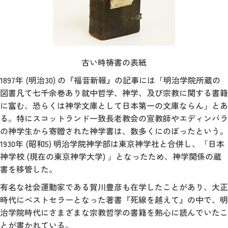
古い時祷書の表紙
1897年 (明治30) の『福音新報』の記事には「明治学院所蔵の
図書凡て七千余巻あり就中哲学、神学、及び宗教に関する書籍
に富む、恐らくは神学文庫として日本第一の文庫ならん」とあ
る。特にスコットランド一致長老教会の宣教師やエディンバラ
の神学生から寄贈された神学書は、数多くにのぼったという。
1930年 (昭和5) 明治学院神学部は東京神学社と合併し、「日本
神学校 (現在の東京神学大学) 」となったため、神学関係の蔵
書を移管した。
有名な社会運動家である賀川豊彦も在学したことがあり、大正
時代にベストセラーとなった著書『死線を越えて』の中で、明
治学院時代にさまざまな宗教哲学の書籍を熱心に読んでいたこ
とが書かれている。