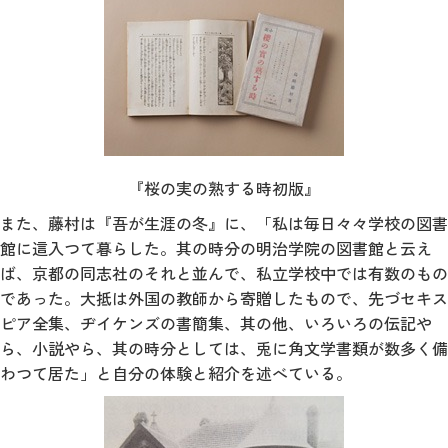
『桜の実の熟する時初版』
また、藤村は『吾が生涯の冬』に、「私は毎日々々学校の図書
館に這入つて暮らした。其の時分の明治学院の図書館と云え
ば、京都の同志社のそれと並んで、私立学校中では有数のもの
であった。大抵は外国の教師から寄贈したもので、先づセキス
ピア全集、ヂイケンズの書簡集、其の他、いろいろの伝記や
ら、小説やら、其の時分としては、兎に角文学書類が数多く備
わつて居た」と自分の体験と紹介を述べている。