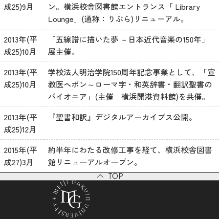
成25)9月
ン。横浜校舎図書館エントランス「 Library
Lounge」(通称：りぶら)リニューアル。
2013年(平
「五線譜に描いた夢 －日本近代音楽の150年」
成25)10月
展主催。
2013年(平
学校法人明治学院150周年記念事業として、「宣
成25)10月
教医ヘボン～ローマ字・和英辞書・翻訳聖書の
パイオニア」(主催 横浜開港資料館)を共催。
2013年(平
『聖書和訳』デジタルアーカイブス公開。
成25)12月
2015年(平
約半年にわたる改修工事を経て、横浜校舎図書
成27)3月
館リニューアルオープン。
TOP