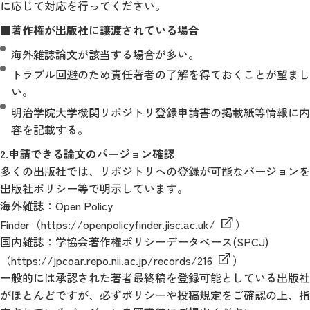
に応じて対応を行ってください。
■著作権が出版社に譲渡されている場合
海外雑誌論文が該当する場合が多い。
トラブル回避のため責任著者の了解を得ておくことが望まし
い。
明治学院大学機関リポジトリ登録申請書の掲載紙等情報に内
容を記載する。
2.申請できる論文のパージョン確認
多くの出版社では、リポジトリへの登録が可能なバージョンを
出版社ポリシー等で明示しています。
海外雑誌：Open Policy
Finder（
https://openpolicyfinder.jisc.ac.uk/
）
国内雑誌：学協会著作権ポリシーデータベース(SPCJ)
（
https://jpcoar.repo.nii.ac.jp/records/216
）
一般的には承認された著者最終稿を登録可能としている出版社
がほとんどですが、必ずポリシーや投稿規定をご確認の上、指