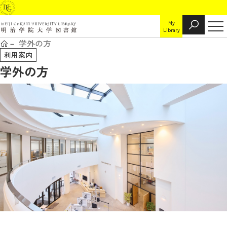
My
Library
学外の方
利用案内
学外の方