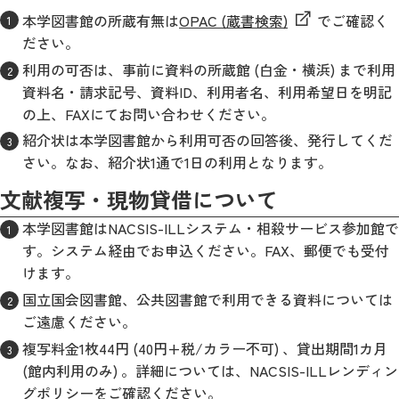
本学図書館の所蔵有無は
OPAC (蔵書検索)
でご確認く
ださい。
利用の可否は、事前に資料の所蔵館 (白金・横浜) まで利用
資料名・請求記号、資料ID、利用者名、利用希望日を明記
の上、FAXにてお問い合わせください。
紹介状は本学図書館から利用可否の回答後、発行してくだ
さい。なお、紹介状1通で1日の利用となります。
文献複写・現物貸借について
本学図書館はNACSIS-ILLシステム・相殺サービス参加館で
す。システム経由でお申込ください。FAX、郵便でも受付
けます。
国立国会図書館、公共図書館で利用できる資料については
ご遠慮ください。
複写料金1枚44円 (40円+税/カラー不可) 、貸出期間1カ月
(館内利用のみ) 。詳細については、NACSIS-ILLレンディン
グポリシーをご確認ください。