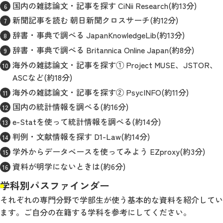
国内の雑誌論文・記事を探す CiNii Research(約13分)
新聞記事を読む 朝日新聞クロスサーチ(約12分)
辞書・事典で調べる JapanKnowledgeLib(約13分)
辞書・事典で調べる Britannica Online Japan(約8分)
海外の雑誌論文・記事を探す① Project MUSE、JSTOR、
ASCなど(約18分)
海外の雑誌論文・記事を探す② PsycINFO(約11分)
国内の統計情報を調べる(約16分)
e-Statを使って統計情報を調べる(約14分)
判例・文献情報を探す D1-Law(約14分)
学外からデータベースを使ってみよう EZproxy(約3分)
資料が明学にないときは(約6分)
学科別パスファインダー
それぞれの専門分野で学部生が使う基本的な資料を紹介してい
ます。ご自分の在籍する学科を参考にしてください。