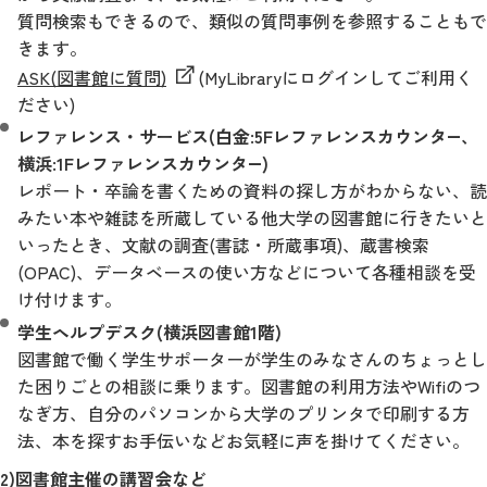
質問検索もできるので、類似の質問事例を参照することもで
きます。
ASK(図書館に質問)
(MyLibraryにログインしてご利用く
ださい)
レファレンス・サービス(白金:5Fレファレンスカウンタ―、
横浜:1Fレファレンスカウンタ―)
レポート・卒論を書くための資料の探し方がわからない、読
みたい本や雑誌を所蔵している他大学の図書館に行きたいと
いったとき、文献の調査(書誌・所蔵事項)、蔵書検索
(OPAC)、データベースの使い方などについて各種相談を受
け付けます。
学生ヘルプデスク(横浜図書館1階)
図書館で働く学生サポーターが学生のみなさんのちょっとし
た困りごとの相談に乗ります。図書館の利用方法やWifiのつ
なぎ方、自分のパソコンから大学のプリンタで印刷する方
法、本を探すお手伝いなどお気軽に声を掛けてください。
2)図書館主催の講習会など