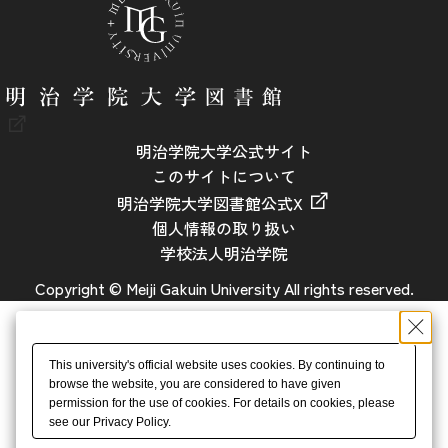
明治学院大学公式サイト
このサイトについて
明治学院大学図書館公式X
個人情報の取り扱い
学校法人明治学院
Copyright © Meiji Gakuin University All rights reserved.
This university's official website uses cookies. By continuing to
browse the website, you are considered to have given
permission for the use of cookies. For details on cookies, please
see our Privacy Policy.