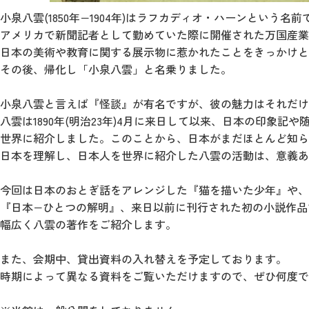
小泉八雲(1850年−1904年)はラフカディオ・ハーンという
アメリカで新聞記者として勤めていた際に開催された万国産業
日本の美術や教育に関する展示物に惹かれたことをきっかけと
その後、帰化し「小泉八雲」と名乗りました。
小泉八雲と言えば『怪談』が有名ですが、彼の魅力はそれだけ
八雲は1890年(明治23年)4月に来日して以来、日本の印象記
世界に紹介しました。このことから、日本がまだほとんど知ら
日本を理解し、日本人を世界に紹介した八雲の活動は、意義あ
今回は日本のおとぎ話をアレンジした『猫を描いた少年』や、
『日本−ひとつの解明』、来日以前に刊行された初の小説作品
幅広く八雲の著作をご紹介します。
また、会期中、貸出資料の入れ替えを予定しております。
時期によって異なる資料をご覧いただけますので、ぜひ何度で