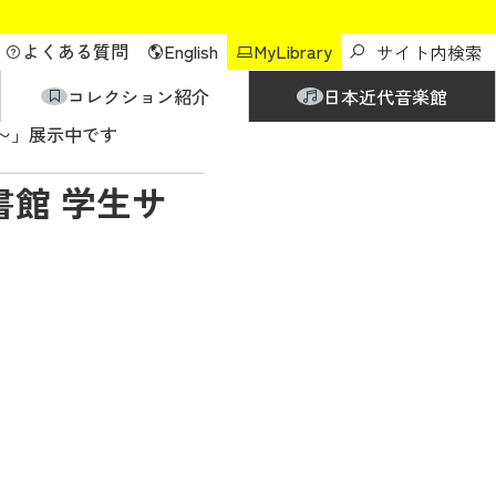
よくある質問
English
MyLibrary
コレクション紹介
日本近代音楽館
本〜」展示中です
書館 学生サ