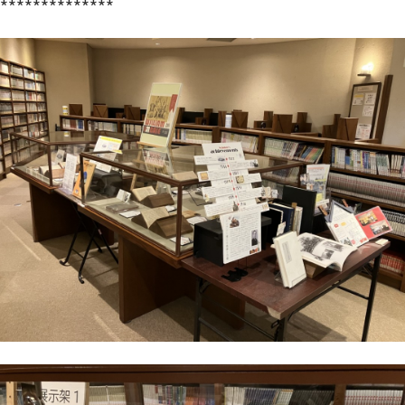
**************