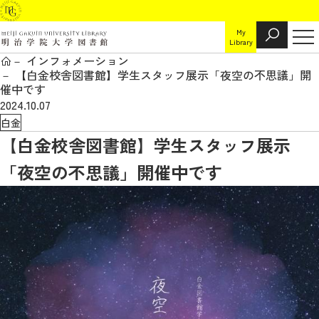
My
Library
インフォメーション
【白金校舎図書館】学生スタッフ展示「夜空の不思議」開
催中です
2024.10.07
白金
【白金校舎図書館】学生スタッフ展示
「夜空の不思議」開催中です