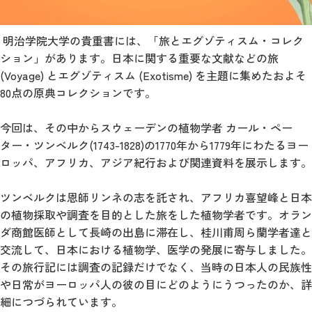
明治学院大学の貴重書には、「旅とエグゾティスム・コレク
ション」があります。日本に関する重要な文献などの旅
(Voyage) とエグゾティスム (Exotisme) を主題に集めたおよそ
80点の原典コレクションです。
今回は、その中からスウェーデンの植物学者 カール・ペー
ター・ツンベルク(1743-1828)の1770年から1779年にわたるヨー
ロッパ、アフリカ、アジア紀行および関連資料を展示します。
ツンベルクは恩師リンネの志を託され、アフリカ喜望峰と日本
の植物採取や調査を目的とした旅をした植物学者です。オラン
ダ商館医師として長崎の出島に滞在し、桂川甫周ら蘭学者達と
交流して、日本における植物学、医学の発展に寄与しました。
その旅行記には調査の記録だけでなく、当時の日本人の民族性
や日常がヨーロッパ人の彼の目にどのようにうつったのか、詳
細につづられています。