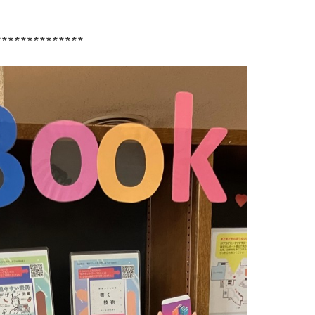
**************