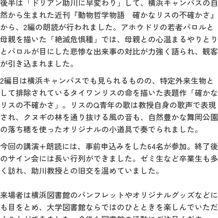
後半は「ドリアン助川に早変わり」して、横浜キャンパスの自
然から生まれた近刊『動物哲学物語 確かなリスの不確かさ』
から、2編の朗読が行われました。アホウドリの若者パロルと
母親を描いた「絶滅危惧種」では、母親との心温まるやりとり
とパロルが目にした悲惨な出来事の対比が力強く語られ、観客
が引き込まれました。
2編目は横浜キャンパスでも見られるものの、特定外来生物と
して排除されているタイワンリスの命を描いた表題作「確かな
リスの不確かさ」。リスのQ青年の歌は教授自身の歌声で表現
され、クヌギの林を通り抜ける風の音も、自然豊かな舞岡公園
の落ち穂を使ったオリジナルの小道具で奏でられました。
今回の講演+朗読には、事前申込みをした64名が参加。終了後
のサイン会には長い行列ができました。ゼミ生など卒業生も多
く訪れ、助川教授との旧交を温めていました。
来場者は横浜図書館のパンフレットやオリジナルグッズなどに
も目をとめ、大学図書館ならではのひとときを楽しんでいただ