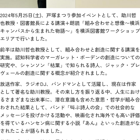
2024年5月25日(土)、戸塚まつり参加イベントとして、助川哲
也教授・図書館長による講演+朗読「組み合わせと想像〜横浜
キャンパスから生まれた物語〜」を横浜図書館ワークショップ
エリアで行いました。
前半は助川哲也教授として、組み合わせと創造に関する講演を
実施。認知科学者のマーガレット・ボーデンの創造についての
研究や、シャンソン「枯葉」で知られる詩人、ジャック・プレ
ヴェールの創造に関する概念が紹介されました。
放送作家、ラジオDJ、バンドマンとして活躍し、現在は作家
として著名な助川教授。その来し方を振り返る中、人生におけ
るさまざまな出来事に、潜在意識も含めた意思・哲学が組み合
わされた結果として、バンド「叫ぶ詩人の会」での社会的な
メッセージを投げかける活動や、映画化され海外でも高い評価
を得ているハンセン病に関する小説『あん』といった創造がな
されたことが語られました。