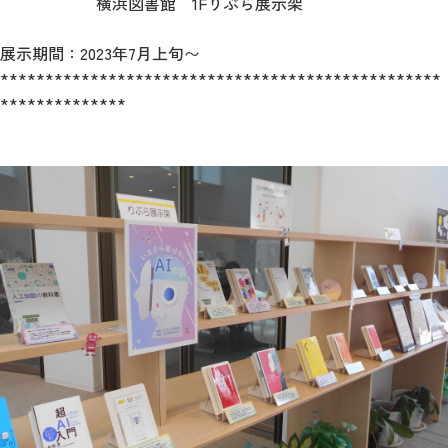
横浜図書館 1Fりぶら展示架
展示期間：2023年7月上旬〜
*************************************************
**************