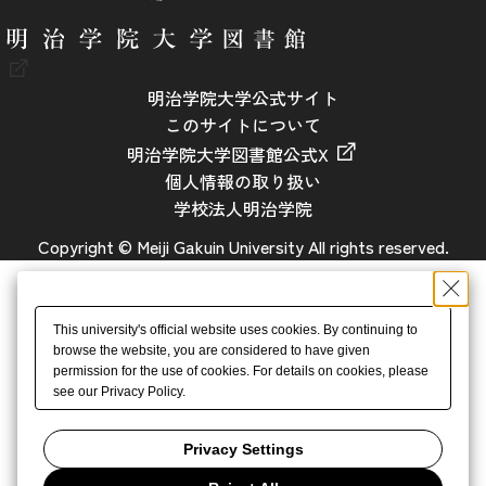
明治学院大学公式サイト
このサイトについて
明治学院大学図書館公式X
個人情報の取り扱い
学校法人明治学院
Copyright © Meiji Gakuin University All rights reserved.
This university's official website uses cookies. By continuing to
browse the website, you are considered to have given
permission for the use of cookies. For details on cookies, please
see our Privacy Policy.
Privacy Settings