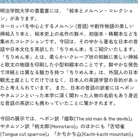
明治学院大学の貴重書には、「絵本とメルヘン・コレクショ
ン」があります。
ヨーロッパを中心とするメルヘン (昔話) や創作物語の美しい
挿絵入り本と、絵本史上の名作の数々、初版本・稀覯本などを
集めたコレクションです。今回は、その中から著名な日本の昔
話や日本文化を英訳した「ちりめん本」をご紹介いたします。
「ちりめん本」とは、柔らかいクレープ状の和紙に美しい挿絵
と欧文の物語を印刷した小型和綴本のことです。鮮やかな発色
で洋紙とは異なる魅力を持つ「ちりめん本」は、外国人の日本
観光土産としてだけではなく、日本人の英語学習の目的があっ
たと考えられています。 また、日本の昔話の訳者にはヘボン
やタムソンといった本学に深く関わった人物の名前もあり身近
な昔話の英訳にも携わっていたことに驚かされます。
今回の展示では、ヘボン訳『瘤取(The old man & the devils)』
やタムソン訳『桃太郎(Momotaro)』のほかにも『舌切雀
(Tongue cut sparrow)』『かちかち山(Kachi-kachi mountain)』