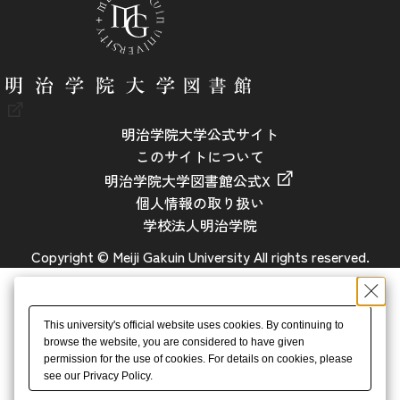
明治学院大学公式サイト
このサイトについて
明治学院大学図書館公式X
個人情報の取り扱い
学校法人明治学院
Copyright © Meiji Gakuin University All rights reserved.
This university's official website uses cookies. By continuing to
browse the website, you are considered to have given
permission for the use of cookies. For details on cookies, please
see our Privacy Policy.