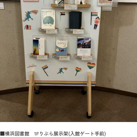
■横浜図書館 1Fりぶら展示架(入館ゲート手前)