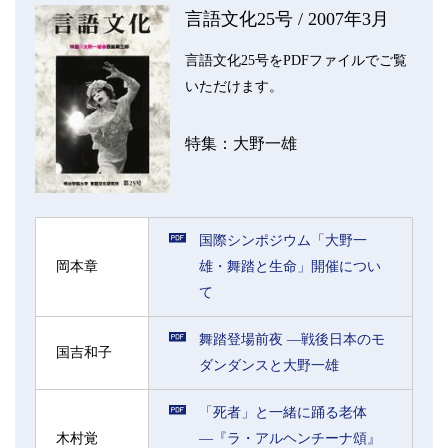
言語文化25号 / 2007年3月
言語文化25号をPDFファイルでご覧
いただけます。
特集：大野一雄
国際シンポジウム「大野一
岡本章
雄・舞踏と生命」開催につい
て
舞踏登場前夜 ―戦後日本のモ
国吉和子
ダンダンスと大野一雄
「死者」と一緒に踊る老体
木村覚
―『ラ・アルヘンチーナ頌』