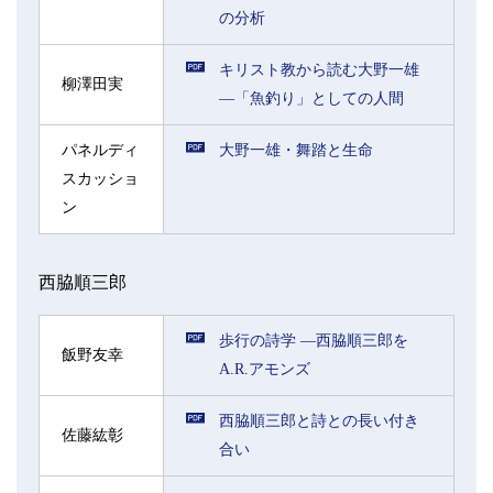
の分析
キリスト教から読む大野一雄
柳澤田実
―「魚釣り」としての人間
パネルディ
大野一雄・舞踏と生命
スカッショ
ン
西脇順三郎
歩行の詩学 ―西脇順三郎を
飯野友幸
A.R.アモンズ
西脇順三郎と詩との長い付き
佐藤紘彰
合い