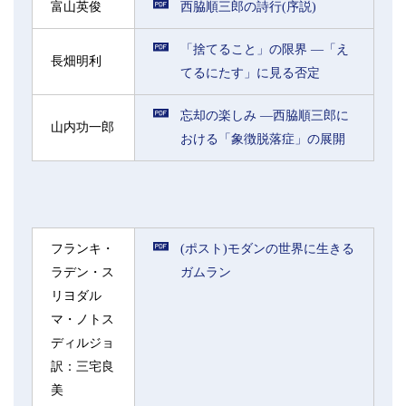
富山英俊
西脇順三郎の詩行(序説)
「捨てること」の限界 ―「え
長畑明利
てるにたす」に見る否定
忘却の楽しみ ―西脇順三郎に
山内功一郎
おける「象徴脱落症」の展開
フランキ・
(ポスト)モダンの世界に生きる
ラデン・ス
ガムラン
リヨダル
マ・ノトス
ディルジョ
訳：三宅良
美