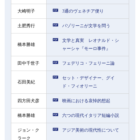
大崎明子
3通のヴェネチア便り
土肥秀行
パゾリーニが文学を問う
文学と真実 レオナルド・シ
橋本勝雄
ャーシャ『モーロ事件』
田中千世子
フェデリコ・フェリーニ論
セット・デザイナー、グイ
石田美紀
ド・フィオリーニ
四方田犬彦
映画における哀悼的想起
橋本勝雄
六つの現代イタリア短編小説
ジョン・ク
アジア美術の現代性について
ラーク